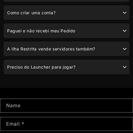
Como criar uma conta?
Paguei e não recebi meu Pedido
A Ilha Restrita vende servidores também?
Preciso do Launcher para jogar?
C
Name
o
n
Email
*