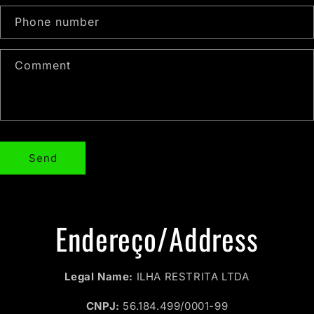
t
a
Phone number
c
t
Comment
f
o
r
Send
m
Endereço/Address
Legal Name:
ILHA RESTRITA LTDA
CNPJ:
56.184.499/0001-99